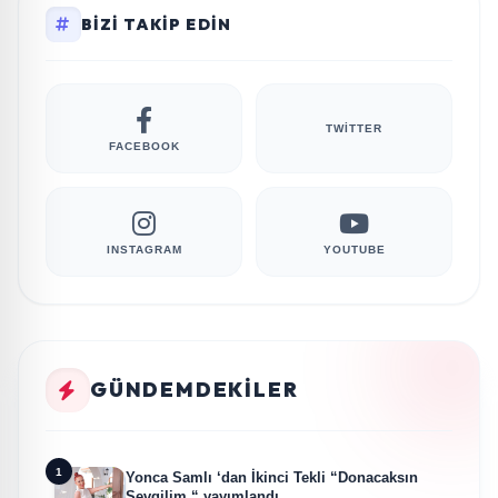
BIZI TAKIP EDIN
TWITTER
FACEBOOK
INSTAGRAM
YOUTUBE
GÜNDEMDEKILER
1
Yonca Samlı ‘dan İkinci Tekli “Donacaksın
Sevgilim “ yayımlandı