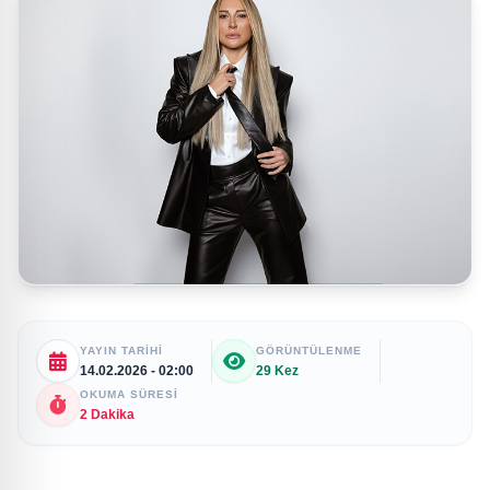
YAYIN TARIHI
GÖRÜNTÜLENME
14.02.2026 - 02:00
29 Kez
OKUMA SÜRESI
2 Dakika