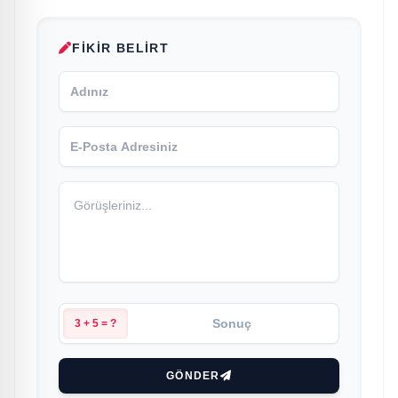
FIKIR BELIRT
3 + 5 = ?
GÖNDER