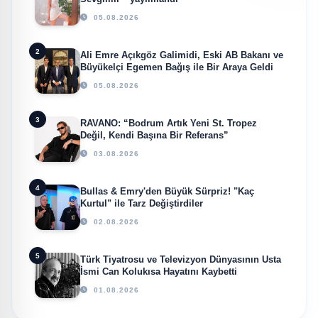
05.08.2026
2
Ali Emre Açıkgöz Galimidi, Eski AB Bakanı ve
Büyükelçi Egemen Bağış ile Bir Araya Geldi
05.08.2026
3
RAVANO: “Bodrum Artık Yeni St. Tropez
Değil, Kendi Başına Bir Referans”
03.08.2026
4
Bullas & Emry'den Büyük Sürpriz! "Kaç
Kurtul" ile Tarz Değiştirdiler
02.08.2026
5
Türk Tiyatrosu ve Televizyon Dünyasının Usta
İsmi Can Kolukısa Hayatını Kaybetti
01.08.2026