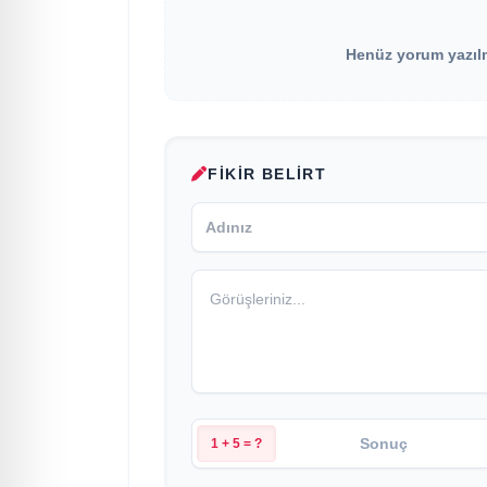
Henüz yorum yazılma
FIKIR BELIRT
1 + 5 = ?