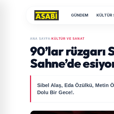
GÜNDEM
KÜLTÜR
ANA SAYFA
/
KÜLTÜR VE SANAT
90’lar rüzgarı 
Sahne’de esiyo
Sibel Alaş, Eda Özülkü, Metin Öz
Dolu Bir Gece!.