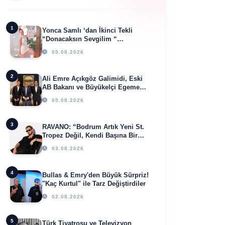
1
Yonca Samlı ‘dan İkinci Tekli
“Donacaksın Sevgilim “
yayımlandı
05.08.2026
2
Ali Emre Açıkgöz Galimidi, Eski
AB Bakanı ve Büyükelçi Egemen
Bağış ile Bir Araya Geldi
05.08.2026
3
RAVANO: “Bodrum Artık Yeni St.
Tropez Değil, Kendi Başına Bir
Referans”
03.08.2026
4
Bullas & Emry'den Büyük Sürpriz!
"Kaç Kurtul" ile Tarz Değiştirdiler
02.08.2026
5
Türk Tiyatrosu ve Televizyon