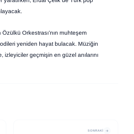
r yaratırken, Erdal Çelik de Türk pop
mlayacak.
in Özülkü Orkestrası’nın muhteşem
lodileri yeniden hayat bulacak. Müziğin
zleyiciler geçmişin en güzel anılarını
SONRAKI