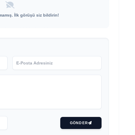
mış. İlk görüşü siz bildirin!
GÖNDER