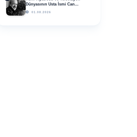
Dünyasının Usta İsmi Can
Kolukısa Hayatını Kaybetti
01.08.2026