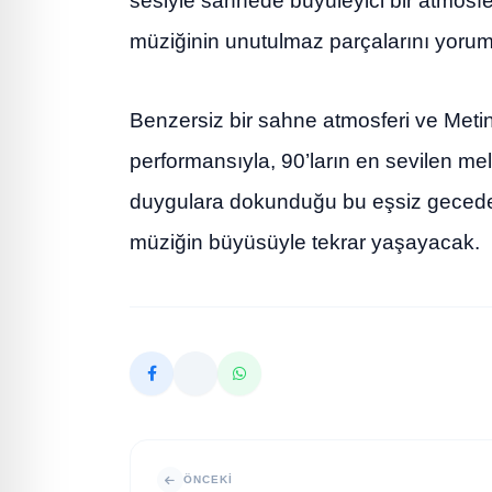
sesiyle sahnede büyüleyici bir atmosfe
müziğinin unutulmaz parçalarını yoru
Benzersiz bir sahne atmosferi ve Met
performansıyla, 90’ların en sevilen me
duygulara dokunduğu bu eşsiz gecede, i
müziğin büyüsüyle tekrar yaşayacak.
ÖNCEKI