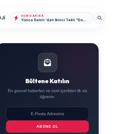
SON DAKIKA
Jİ
Yonca Samlı ‘dan İkinci Tekli “Donacaksın Sevgilim “ yayımlandı
Bültene Katılın
En güncel haberleri ve özel içerikleri ilk siz
öğrenin.
ABONE OL