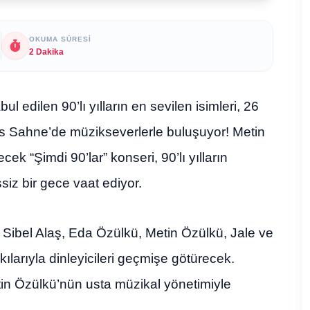
OKUMA SÜRESI
2 Dakika
l edilen 90’lı yılların en sevilen isimleri, 26
Sahne’de müzikseverlerle buluşuyor! Metin
k “Şimdi 90’lar” konseri, 90’lı yılların
siz bir gece vaat ediyor.
 Sibel Alaş, Eda Özülkü, Metin Özülkü, Jale ve
ılarıyla dinleyicileri geçmişe götürecek.
in Özülkü’nün usta müzikal yönetimiyle