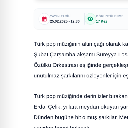
YAYIN TARIHI
GÖRÜNTÜLENME
25.02.2025 - 12:30
17 Kez
Türk pop müziğinin altın çağı olarak kabu
Şubat Çarşamba akşamı Süreyya Loss 
Özülkü Orkestrası eşliğinde gerçekleşece
unutulmaz şarkılarını özleyenler için eş
Türk pop müziğinde derin izler bırakan
Erdal Çelik, yıllara meydan okuyan şark
Dünden bugüne hit olmuş şarkılar, Met
yeniden hayat bulacak.