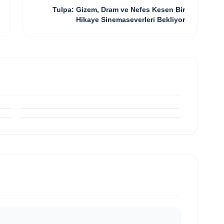
Tulpa: Gizem, Dram ve Nefes Kesen Bir
Hikaye Sinemaseverleri Bekliyor
KÜLTÜR VE SANAT
Başarılı yazarlardan Azime Savaş’tan
i
başucu kitabı “Emanet” raflardaki yerini
KÜLTÜR VE SANAT
aldı
Dürdane 1901’de Unutulmaz Açılış