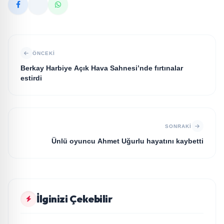
ÖNCEKI
Berkay Harbiye Açık Hava Sahnesi’nde fırtınalar
estirdi
SONRAKI
Ünlü oyuncu Ahmet Uğurlu hayatını kaybetti
GÜNDEM
İlginizi Çekebilir
Arabesk müziğin sevilen sanatçısı Cansever 59
GÜNDEM
yaşında yaşamını yitirdi
Saç Simülasyonunda (SMP) Doğru Bilinen Yanlışlar
GÜNDEM
ve Sektörün Geleceği: Onur Akdeniz ile Özel
20 Yıllık Esnaflık Tecrübesiyle Kızıltepe'ye Yeni Bir
GÜNDEM