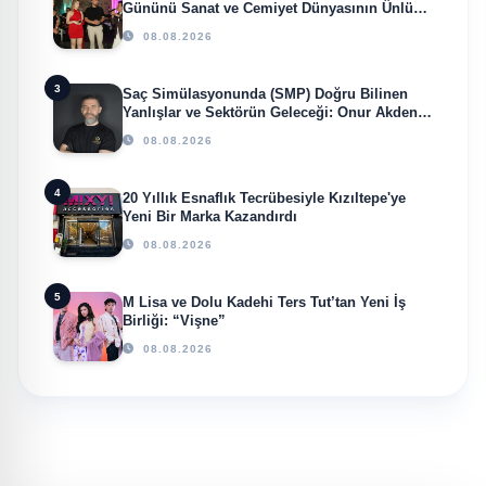
Gününü Sanat ve Cemiyet Dünyasının Ünlü
İsimleriyle Kutladı!
08.08.2026
3
Saç Simülasyonunda (SMP) Doğru Bilinen
Yanlışlar ve Sektörün Geleceği: Onur Akdeniz
ile Özel Röportaj
08.08.2026
4
20 Yıllık Esnaflık Tecrübesiyle Kızıltepe'ye
Yeni Bir Marka Kazandırdı
08.08.2026
5
M Lisa ve Dolu Kadehi Ters Tut’tan Yeni İş
Birliği: “Vişne”
08.08.2026