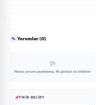
Röportaj
Marka Kazandırdı
Açıkgöz Savunma Sanayi AŞ Yeni Yönetim Kurulunu
Açıkladı ve Savunma Sanayinde Küresel Vizyon
Vurgusu
Yorumlar (0)
Henüz yorum yazılmamış. İlk görüşü siz bildirin!
FIKIR BELIRT