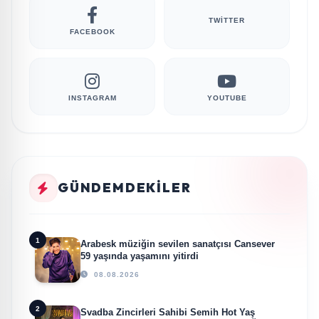
TWITTER
FACEBOOK
INSTAGRAM
YOUTUBE
GÜNDEMDEKILER
1
Arabesk müziğin sevilen sanatçısı Cansever
59 yaşında yaşamını yitirdi
08.08.2026
2
Svadba Zincirleri Sahibi Semih Hot Yaş