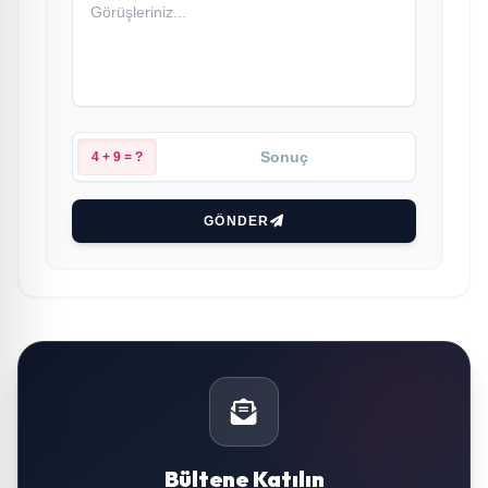
4 + 9 = ?
GÖNDER
Bültene Katılın