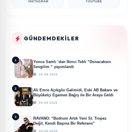
INSTAGRAM
YOUTUBE
GÜNDEMDEKILER
1
Yonca Samlı ‘dan İkinci Tekli “Donacaksın
Sevgilim “ yayımlandı
05.08.2026
2
Ali Emre Açıkgöz Galimidi, Eski AB Bakanı ve
Büyükelçi Egemen Bağış ile Bir Araya Geldi
05.08.2026
3
RAVANO: “Bodrum Artık Yeni St. Tropez
Değil, Kendi Başına Bir Referans”
03.08.2026