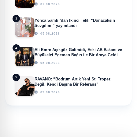
07.08.2026
3
Yonca Samlı ‘dan İkinci Tekli “Donacaksın
Sevgilim “ yayımlandı
05.08.2026
4
Ali Emre Açıkgöz Galimidi, Eski AB Bakanı ve
Büyükelçi Egemen Bağış ile Bir Araya Geldi
05.08.2026
5
RAVANO: “Bodrum Artık Yeni St. Tropez
Değil, Kendi Başına Bir Referans”
03.08.2026