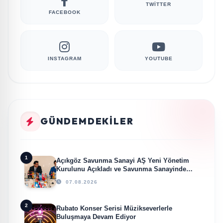
TWITTER
FACEBOOK
INSTAGRAM
YOUTUBE
GÜNDEMDEKILER
1
Açıkgöz Savunma Sanayi AŞ Yeni Yönetim
Kurulunu Açıkladı ve Savunma Sanayinde
Küresel Vizyon Vurgusu
07.08.2026
2
Rubato Konser Serisi Müzikseverlerle
Buluşmaya Devam Ediyor