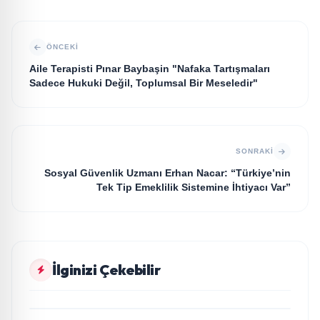
ÖNCEKI
Aile Terapisti Pınar Baybaşin "Nafaka Tartışmaları
Sadece Hukuki Değil, Toplumsal Bir Meseledir"
SONRAKI
Sosyal Güvenlik Uzmanı Erhan Nacar: “Türkiye’nin
Tek Tip Emeklilik Sistemine İhtiyacı Var”
KÜLTÜR VE SANAT
İlginizi Çekebilir
Edebiyat Dünyasında Bir Genç Deha Doğuyor:
KÜLTÜR VE SANAT
Dilruba Engin ve Zift Karası Evreni ‘AVENOİR’
Başarılı yazarlardan Azime Savaş’tan başucu
KÜLTÜR VE SANAT
kitabı “Emanet” raflardaki yerini aldı
“Taklitle Hasta Bakılır” oyunu engelleri sanatla
aştı
KÜLTÜR VE SANAT