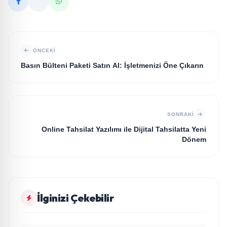
ÖNCEKI
Basın Bülteni Paketi Satın Al: İşletmenizi Öne Çıkarın
SONRAKI
Online Tahsilat Yazılımı ile Dijital Tahsilatta Yeni
Dönem
KÜLTÜR VE SANAT
İlginizi Çekebilir
Edebiyat Dünyasında Bir Genç Deha Doğuyor:
KÜLTÜR VE SANAT
Dilruba Engin ve Zift Karası Evreni ‘AVENOİR’
Başarılı yazarlardan Azime Savaş’tan başucu
KÜLTÜR VE SANAT
kitabı “Emanet” raflardaki yerini aldı
“Taklitle Hasta Bakılır” oyunu engelleri sanatla