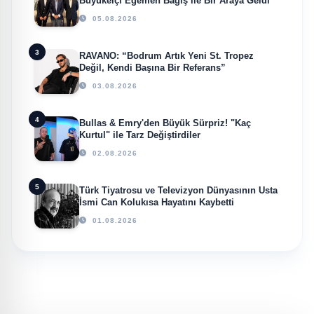
Büyükelçi Egemen Bağış ile Bir Araya Geldi
05.08.2026
3
RAVANO: “Bodrum Artık Yeni St. Tropez
Değil, Kendi Başına Bir Referans”
03.08.2026
4
Bullas & Emry'den Büyük Sürpriz! "Kaç
Kurtul" ile Tarz Değiştirdiler
02.08.2026
5
Türk Tiyatrosu ve Televizyon Dünyasının Usta
İsmi Can Kolukısa Hayatını Kaybetti
01.08.2026