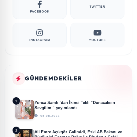
TWITTER
FACEBOOK
INSTAGRAM
YOUTUBE
GÜNDEMDEKILER
1
Yonca Samlı ‘dan İkinci Tekli “Donacaksın
Sevgilim “ yayımlandı
05.08.2026
2
Ali Emre Açıkgöz Galimidi, Eski AB Bakanı ve