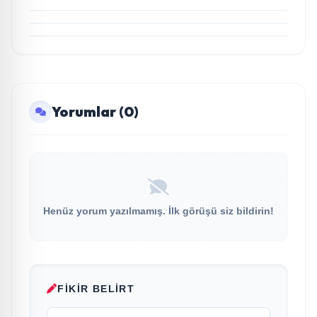
aştı
KÜLTÜR VE SANAT
Dürdane 1901’de Unutulmaz Açılış
Yorumlar (0)
Henüz yorum yazılmamış. İlk görüşü siz bildirin!
FIKIR BELIRT