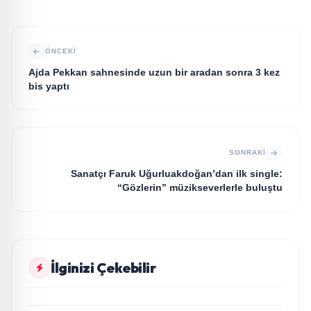
ÖNCEKI
Ajda Pekkan sahnesinde uzun bir aradan sonra 3 kez
bis yaptı
SONRAKI
Sanatçı Faruk Uğurluakdoğan’dan ilk single:
“Gözlerin” müzikseverlerle buluştu
KÜLTÜR SANAT
İlginizi Çekebilir
aktuel10.com: Gündemin Kalbinde Özgün
KÜLTÜR SANAT
Habercilik
Eğitimci yazar Salih Korkmaz’ın EĞİTİM kitabı hala
KÜLTÜR SANAT
büyük ilgi görmeye devam ediyor
İlkay Toktaş’tan Erhan Güleryüz ve Hüsnü
KÜLTÜR SANAT