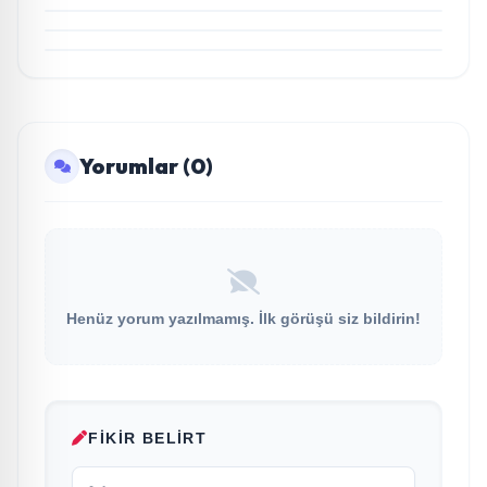
Şenlendirici işbirliğiyle duygusal bir aşk
Kadın-Erkek ilişkilerine “Araf’tan mizahi bir bakış
manifestosu: “Deliler Gibi”
“ÖTANAZİ”
Yorumlar (0)
Henüz yorum yazılmamış. İlk görüşü siz bildirin!
FIKIR BELIRT