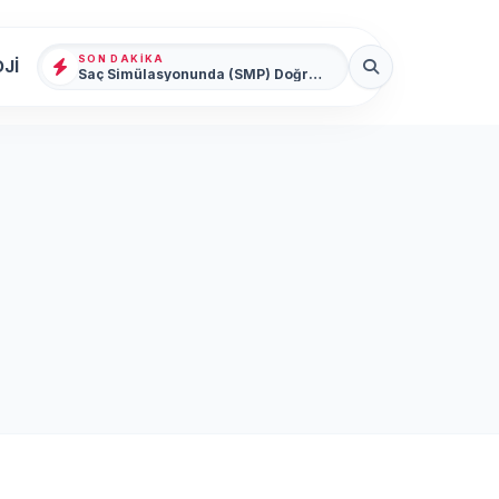
SON DAKIKA
Jİ
Saç Simülasyonunda (SMP) Doğru Bilinen Yanlışlar ve Sektörün Geleceği: Onur Akdeniz ile Özel Röportaj