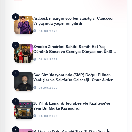
1
Arabesk müziğin sevilen sanatçısı Cansever
59 yaşında yaşamını yitirdi
08.08.2026
2
Svadba Zincirleri Sahibi Semih Hot Yaş
Gününü Sanat ve Cemiyet Dünyasının Ünlü
İsimleriyle Kutladı!
08.08.2026
3
Saç Simülasyonunda (SMP) Doğru Bilinen
Yanlışlar ve Sektörün Geleceği: Onur Akdeniz
ile Özel Röportaj
08.08.2026
4
20 Yıllık Esnaflık Tecrübesiyle Kızıltepe'ye
Yeni Bir Marka Kazandırdı
08.08.2026
5
M Lisa ve Dolu Kadehi Ters Tut’tan Yeni İş