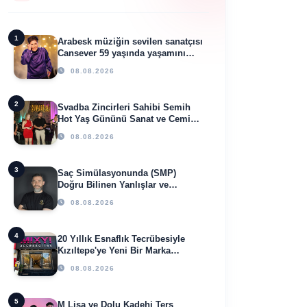
1
Arabesk müziğin sevilen sanatçısı
Cansever 59 yaşında yaşamını
yitirdi
08.08.2026
2
Svadba Zincirleri Sahibi Semih
Hot Yaş Gününü Sanat ve Cemiyet
Dünyasının Ünlü İsimleriyle
08.08.2026
Kutladı!
3
Saç Simülasyonunda (SMP)
Doğru Bilinen Yanlışlar ve
Sektörün Geleceği: Onur Akdeniz
08.08.2026
ile Özel Röportaj
4
20 Yıllık Esnaflık Tecrübesiyle
Kızıltepe'ye Yeni Bir Marka
Kazandırdı
08.08.2026
5
M Lisa ve Dolu Kadehi Ters