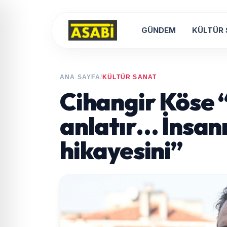
GÜNDEM
KÜLTÜR
ANA SAYFA
/
KÜLTÜR SANAT
Cihangir Köse 
anlatır… İnsan
hikayesini”