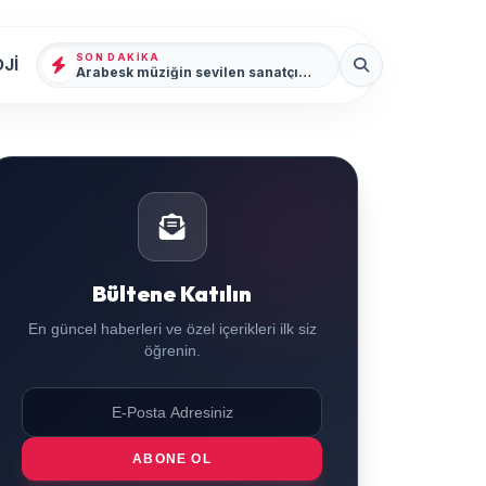
SON DAKIKA
Jİ
Arabesk müziğin sevilen sanatçısı Cansever 59 yaşında yaşamını yitirdi
Bültene Katılın
En güncel haberleri ve özel içerikleri ilk siz
öğrenin.
ABONE OL