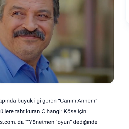
apında büyük ilgi gören “Canım Annem”
nüllere taht kuran Cihangir Köse için
ines.com.’da ““Yönetmen “oyun” dediğinde