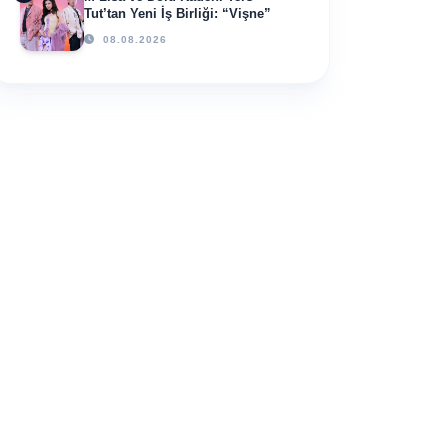
Tut’tan Yeni İş Birliği: “Vişne”
08.08.2026