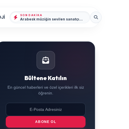
SON DAKIKA
Jİ
Arabesk müziğin sevilen sanatçısı Cansever 59 yaşında yaşamını yitirdi
Bültene Katılın
En güncel haberleri ve özel içerikleri ilk siz
öğrenin.
ABONE OL