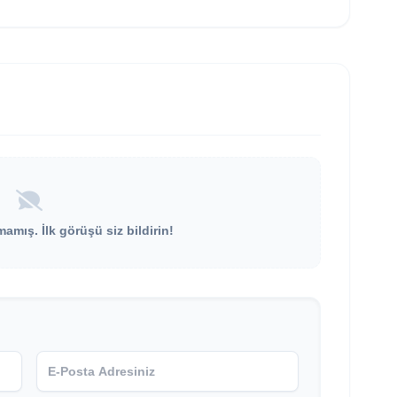
mış. İlk görüşü siz bildirin!