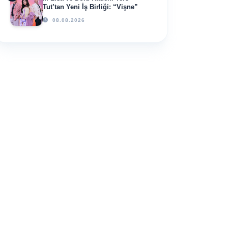
Tut’tan Yeni İş Birliği: “Vişne”
08.08.2026