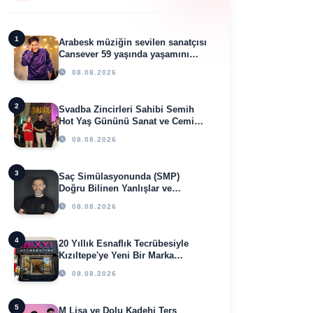
1
Arabesk müziğin sevilen sanatçısı
Cansever 59 yaşında yaşamını
yitirdi
08.08.2026
2
Svadba Zincirleri Sahibi Semih
Hot Yaş Gününü Sanat ve Cemiyet
Dünyasının Ünlü İsimleriyle
08.08.2026
Kutladı!
3
Saç Simülasyonunda (SMP)
Doğru Bilinen Yanlışlar ve
Sektörün Geleceği: Onur Akdeniz
08.08.2026
ile Özel Röportaj
4
20 Yıllık Esnaflık Tecrübesiyle
Kızıltepe'ye Yeni Bir Marka
Kazandırdı
08.08.2026
5
M Lisa ve Dolu Kadehi Ters