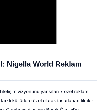
el: Nigella World Reklam
 iletişim vizyonunu yansıtan 7 özel reklam
ri farklı kültürlere özel olarak tasarlanan filmler
rk Cumhuriyetleri için Burak Özçivit’in