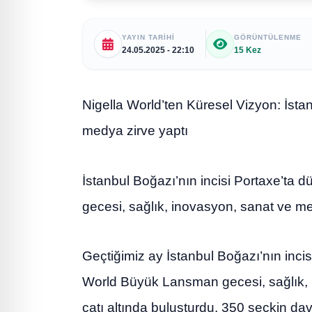
YAYIN TARIHI
GÖRÜNTÜLENME
24.05.2025 - 22:10
15 Kez
Nigella World’ten Küresel Vizyon: İst
medya zirve yaptı
İstanbul Boğazı’nın incisi Portaxe’ta
gecesi, sağlık, inovasyon, sanat ve me
Geçtiğimiz ay İstanbul Boğazı’nın inci
World Büyük Lansman gecesi, sağlık,
çatı altında buluşturdu. 350 seçkin dave