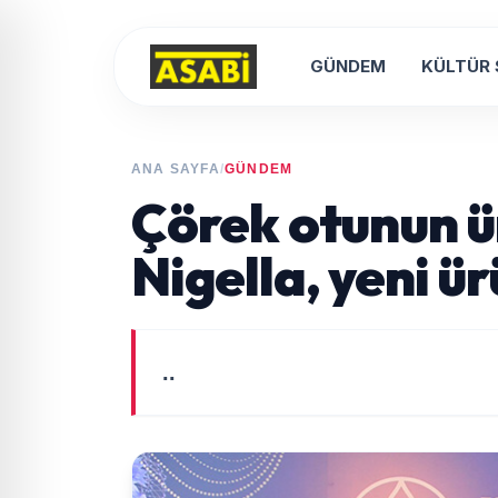
GÜNDEM
KÜLTÜR
ANA SAYFA
/
GÜNDEM
Çörek otunun ü
Nigella, yeni ür
..