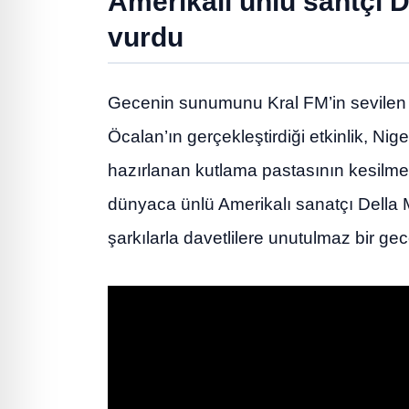
Amerikalı ünlü santçı 
vurdu
Gecenin sunumunu Kral FM’in sevilen is
Öcalan’ın gerçekleştirdiği etkinlik, Ni
hazırlanan kutlama pastasının kesilme
dünyaca ünlü Amerikalı sanatçı Della M
şarkılarla davetlilere unutulmaz bir gec