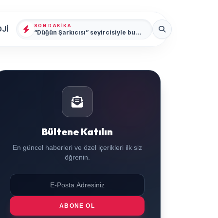
SON DAKIKA
Jİ
“Düğün Şarkıcısı” seyircisiyle buluşmak için gün sayıyor
Bültene Katılın
En güncel haberleri ve özel içerikleri ilk siz
öğrenin.
ABONE OL