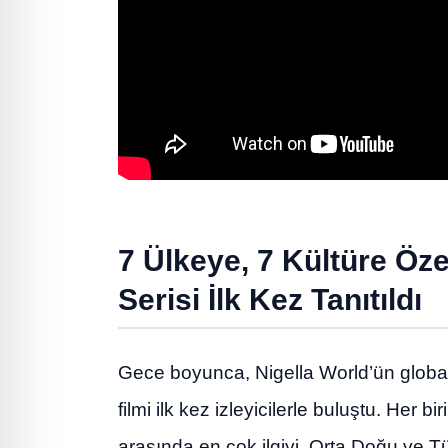
7 Ülkeye, 7 Kültüre Öz
Serisi İlk Kez Tanıtıldı
Gece boyunca, Nigella World’ün global
filmi ilk kez izleyicilerle buluştu. Her bi
arasında en çok ilgiyi, Orta Doğu ve Tü