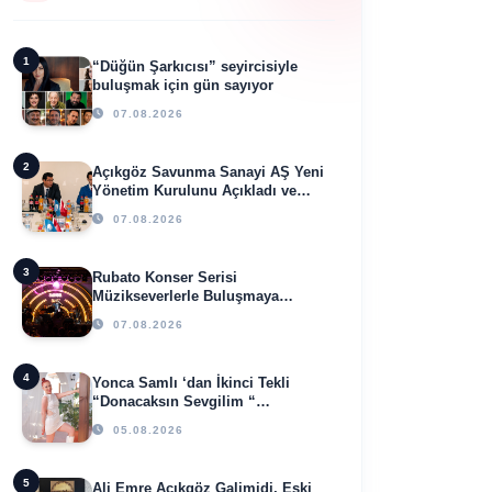
1
“Düğün Şarkıcısı” seyircisiyle
buluşmak için gün sayıyor
07.08.2026
2
Açıkgöz Savunma Sanayi AŞ Yeni
Yönetim Kurulunu Açıkladı ve
Savunma Sanayinde Küresel
07.08.2026
Vizyon Vurgusu
3
Rubato Konser Serisi
Müzikseverlerle Buluşmaya
Devam Ediyor
07.08.2026
4
Yonca Samlı ‘dan İkinci Tekli
“Donacaksın Sevgilim “
yayımlandı
05.08.2026
5
Ali Emre Açıkgöz Galimidi, Eski