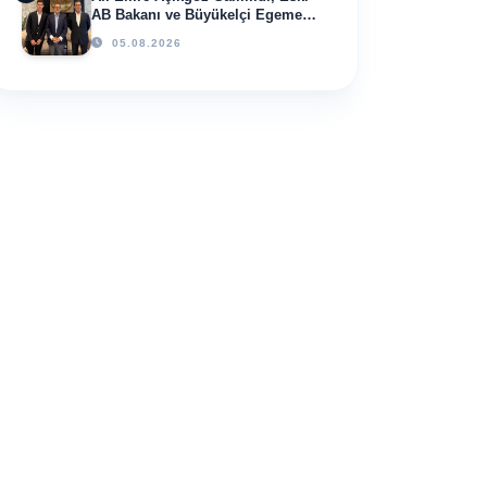
AB Bakanı ve Büyükelçi Egemen
Bağış ile Bir Araya Geldi
05.08.2026