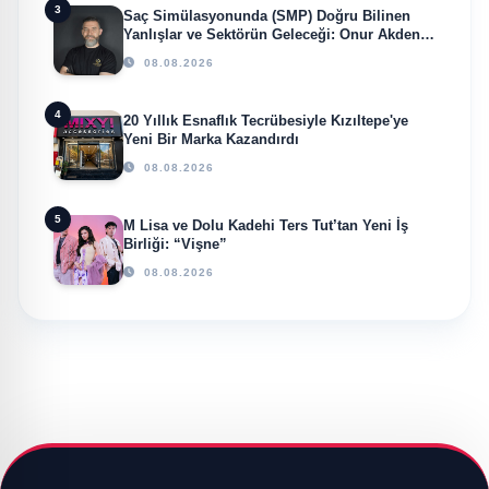
3
Saç Simülasyonunda (SMP) Doğru Bilinen
Yanlışlar ve Sektörün Geleceği: Onur Akdeniz
ile Özel Röportaj
08.08.2026
4
20 Yıllık Esnaflık Tecrübesiyle Kızıltepe'ye
Yeni Bir Marka Kazandırdı
08.08.2026
5
M Lisa ve Dolu Kadehi Ters Tut’tan Yeni İş
Birliği: “Vişne”
08.08.2026