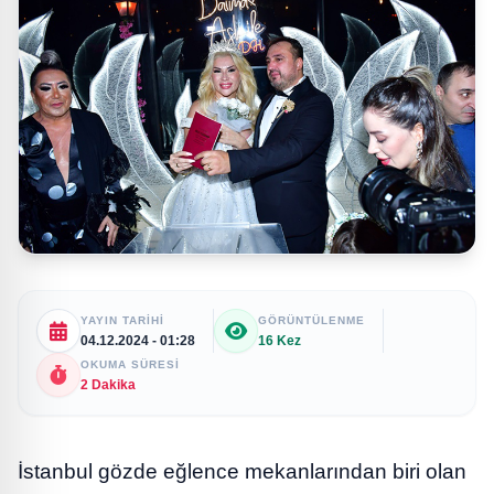
YAYIN TARIHI
GÖRÜNTÜLENME
04.12.2024 - 01:28
16 Kez
OKUMA SÜRESI
2 Dakika
İstanbul gözde eğlence mekanlarından biri olan