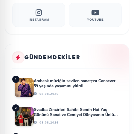
INSTAGRAM
YOUTUBE
GÜNDEMDEKILER
1
Arabesk müziğin sevilen sanatçısı Cansever
59 yaşında yaşamını yitirdi
08.08.2026
2
Svadba Zincirleri Sahibi Semih Hot Yaş
Gününü Sanat ve Cemiyet Dünyasının Ünlü
İsimleriyle Kutladı!
08.08.2026