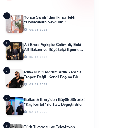
1
Yonca Samlı ‘dan İkinci Tekli
“Donacaksın Sevgilim “
yayımlandı
05.08.2026
2
Ali Emre Açıkgöz Galimidi, Eski
AB Bakanı ve Büyükelçi Egemen
Bağış ile Bir Araya Geldi
05.08.2026
3
RAVANO: “Bodrum Artık Yeni St.
Tropez Değil, Kendi Başına Bir
Referans”
03.08.2026
4
Bullas & Emry'den Büyük Sürpriz!
"Kaç Kurtul" ile Tarz Değiştirdiler
02.08.2026
5
Türk Tiyatrosu ve Televizyon