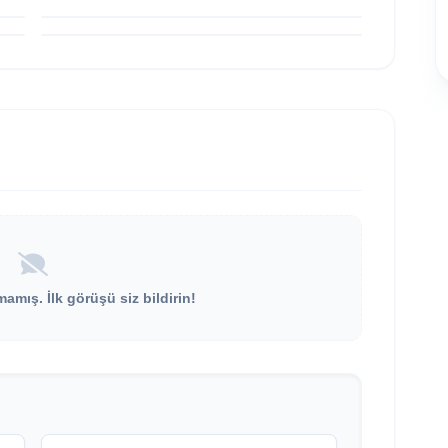
Müzik Yolculuğuna Başladı
mış. İlk görüşü siz bildirin!