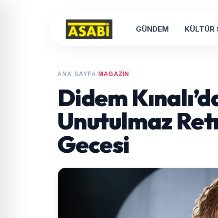
GÜNDEM
KÜLTÜR
ANA SAYFA
/
MAGAZİN
Didem Kınalı’d
Unutulmaz Ret
Gecesi