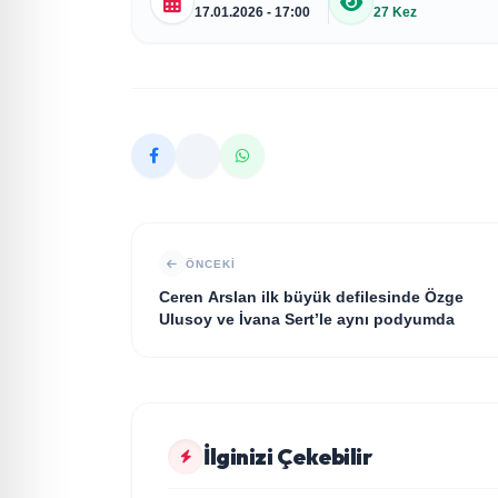
17.01.2026 - 17:00
27 Kez
ÖNCEKI
Ceren Arslan ilk büyük defilesinde Özge
Ulusoy ve İvana Sert’le aynı podyumda
MAGAZİN
İlginizi Çekebilir
Yonca Samlı ‘dan İkinci Tekli “Donacaksın
MAGAZİN
Sevgilim “ yayımlandı
Bullas & Emry'den Büyük Sürpriz! "Kaç