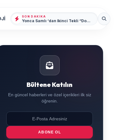
SON DAKIKA
Jİ
Yonca Samlı ‘dan İkinci Tekli “Donacaksın Sevgilim “ yayımlandı
Bültene Katılın
En güncel haberleri ve özel içerikleri ilk siz
öğrenin.
ABONE OL