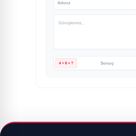
4 + 8 = ?