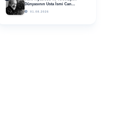
Dünyasının Usta İsmi Can
Kolukısa Hayatını Kaybetti
01.08.2026