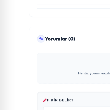
Kurtul" ile Tarz Değiştirdiler
Yorumlar (0)
Henüz yorum yazılma
FIKIR BELIRT