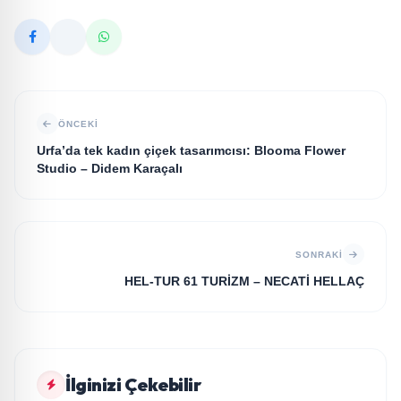
ÖNCEKI
Urfa’da tek kadın çiçek tasarımcısı: Blooma Flower
Studio – Didem Karaçalı
SONRAKI
HEL-TUR 61 TURİZM – NECATİ HELLAÇ
GÜNDEM
İlginizi Çekebilir
Arabesk müziğin sevilen sanatçısı Cansever 59
GÜNDEM