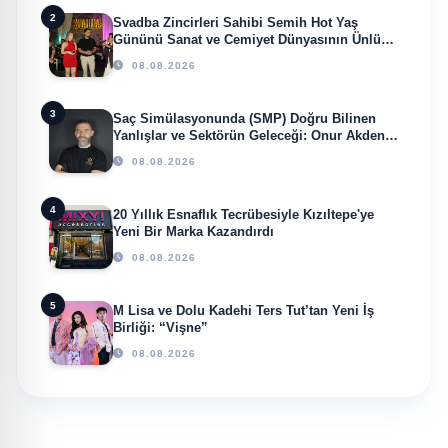
2
Svadba Zincirleri Sahibi Semih Hot Yaş
Gününü Sanat ve Cemiyet Dünyasının Ünlü
İsimleriyle Kutladı!
08.08.2026
3
Saç Simülasyonunda (SMP) Doğru Bilinen
Yanlışlar ve Sektörün Geleceği: Onur Akdeniz
ile Özel Röportaj
08.08.2026
4
20 Yıllık Esnaflık Tecrübesiyle Kızıltepe'ye
Yeni Bir Marka Kazandırdı
08.08.2026
5
M Lisa ve Dolu Kadehi Ters Tut’tan Yeni İş
Birliği: “Vişne”
08.08.2026