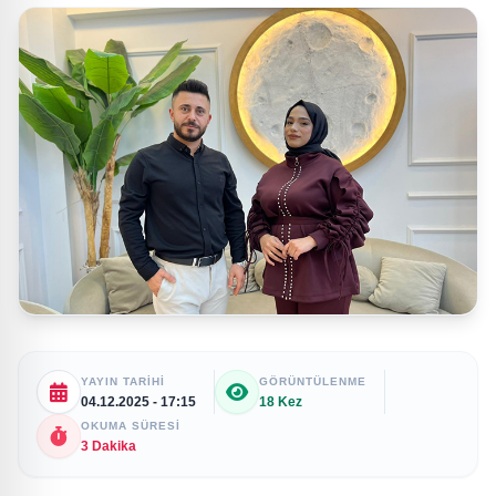
YAYIN TARIHI
GÖRÜNTÜLENME
04.12.2025 - 17:15
18 Kez
OKUMA SÜRESI
3 Dakika