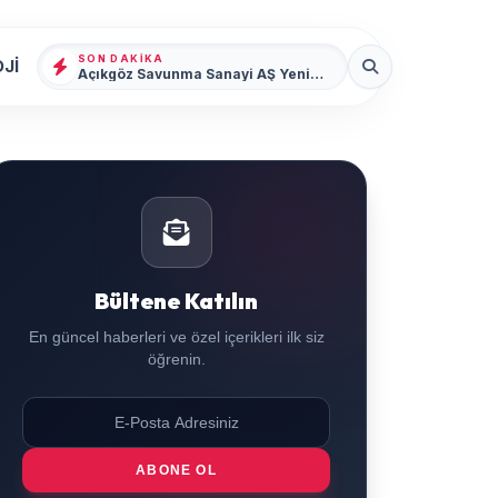
SON DAKIKA
Jİ
Açıkgöz Savunma Sanayi AŞ Yeni Yönetim Kurulunu Açıkladı ve Savunma Sanayinde Küresel Vizyon Vurgusu
Bültene Katılın
En güncel haberleri ve özel içerikleri ilk siz
öğrenin.
ABONE OL