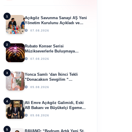
1
Açıkgöz Savunma Sanayi AŞ Yeni
Yönetim Kurulunu Açıkladı ve
Savunma Sanayinde Küresel
07.08.2026
Vizyon Vurgusu
2
Rubato Konser Serisi
Müzikseverlerle Buluşmaya
Devam Ediyor
07.08.2026
3
Yonca Samlı ‘dan İkinci Tekli
“Donacaksın Sevgilim “
yayımlandı
05.08.2026
4
Ali Emre Açıkgöz Galimidi, Eski
AB Bakanı ve Büyükelçi Egemen
Bağış ile Bir Araya Geldi
05.08.2026
5
RAVANO: “Bodrum Artık Yeni St.