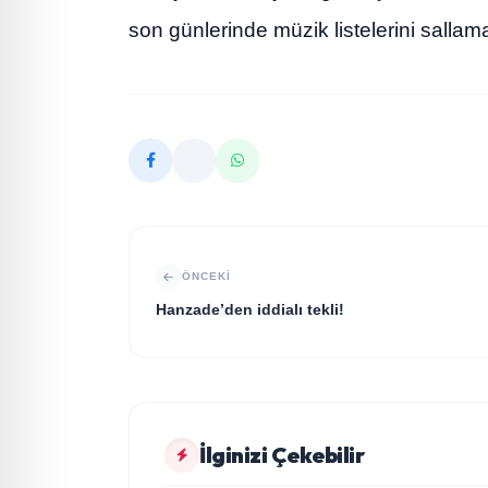
son günlerinde müzik listelerini sallam
ÖNCEKI
Hanzade’den iddialı tekli!
KÜLTÜR SANAT
İlginizi Çekebilir
aktuel10.com: Gündemin Kalbinde Özgün
KÜLTÜR SANAT
Habercilik
İlkay Toktaş’tan Erhan Güleryüz ve Hüsnü