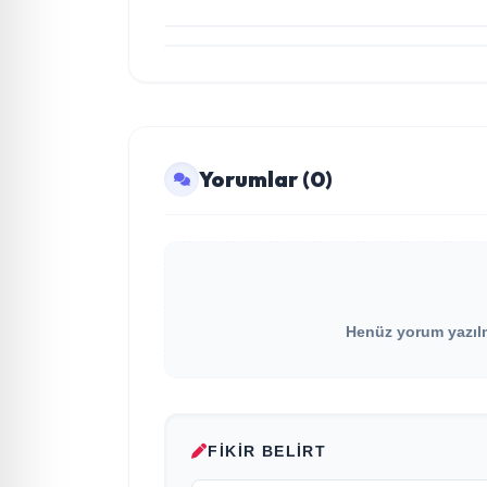
Şenlendirici işbirliğiyle duygusal bir aşk
manifestosu: “Deliler Gibi”
Yorumlar (0)
Henüz yorum yazılma
FIKIR BELIRT