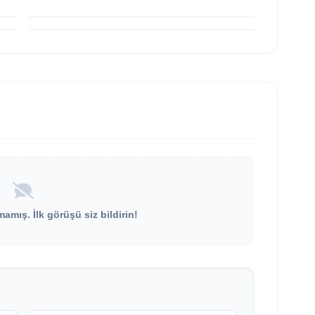
ediyor
bakış “ÖTANAZİ”
mış. İlk görüşü siz bildirin!