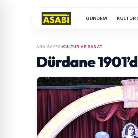
GÜNDEM
KÜLTÜR
ANA SAYFA
/
KÜLTÜR VE SANAT
Dürdane 1901’d