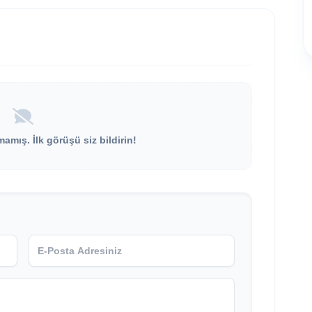
mış. İlk görüşü siz bildirin!