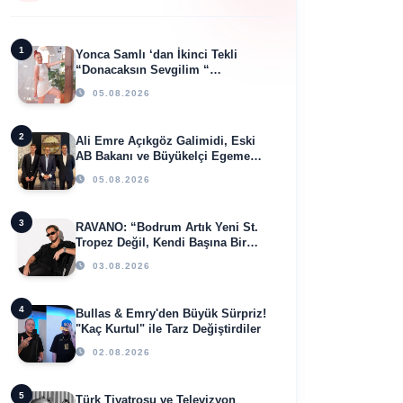
1
Yonca Samlı ‘dan İkinci Tekli
“Donacaksın Sevgilim “
yayımlandı
05.08.2026
2
Ali Emre Açıkgöz Galimidi, Eski
AB Bakanı ve Büyükelçi Egemen
Bağış ile Bir Araya Geldi
05.08.2026
3
RAVANO: “Bodrum Artık Yeni St.
Tropez Değil, Kendi Başına Bir
Referans”
03.08.2026
4
Bullas & Emry'den Büyük Sürpriz!
"Kaç Kurtul" ile Tarz Değiştirdiler
02.08.2026
5
Türk Tiyatrosu ve Televizyon