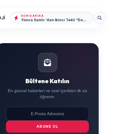
SON DAKIKA
Jİ
Yonca Samlı ‘dan İkinci Tekli “Donacaksın Sevgilim “ yayımlandı
Bültene Katılın
En güncel haberleri ve özel içerikleri ilk siz
öğrenin.
ABONE OL