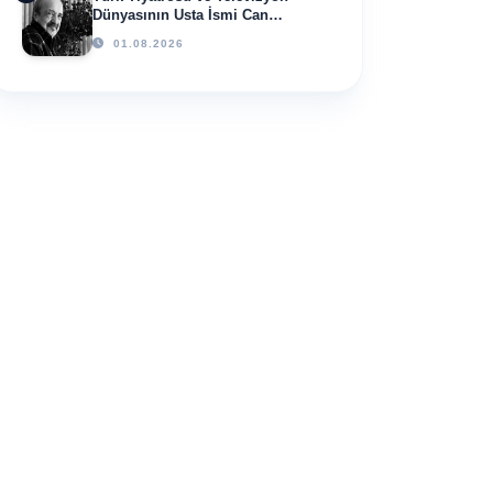
Dünyasının Usta İsmi Can
Kolukısa Hayatını Kaybetti
01.08.2026