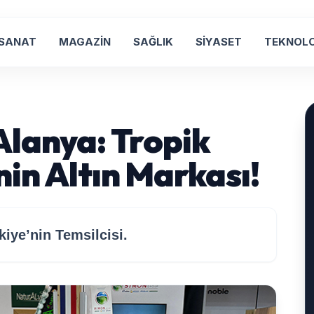
 SANAT
MAGAZİN
SAĞLIK
SİYASET
TEKNOLO
Alanya: Tropik
in Altın Markası!
iye’nin Temsilcisi.