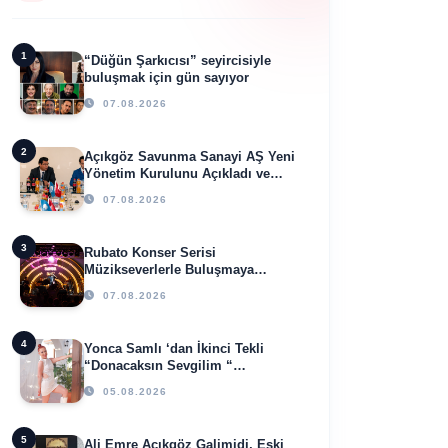
1
“Düğün Şarkıcısı” seyircisiyle
buluşmak için gün sayıyor
07.08.2026
2
Açıkgöz Savunma Sanayi AŞ Yeni
Yönetim Kurulunu Açıkladı ve
Savunma Sanayinde Küresel
07.08.2026
Vizyon Vurgusu
3
Rubato Konser Serisi
Müzikseverlerle Buluşmaya
Devam Ediyor
07.08.2026
4
Yonca Samlı ‘dan İkinci Tekli
“Donacaksın Sevgilim “
yayımlandı
05.08.2026
5
Ali Emre Açıkgöz Galimidi, Eski