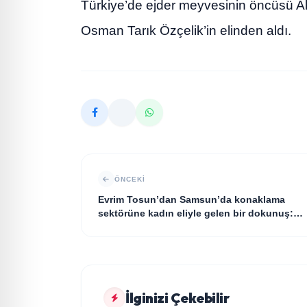
Türkiye’de ejder meyvesinin öncüsü Ali
Osman Tarık Özçelik’in elinden aldı.
ÖNCEKI
Evrim Tosun’dan Samsun’da konaklama
sektörüne kadın eliyle gelen bir dokunuş:
Roden Apart Cafe
GÜNDEM
İlginizi Çekebilir
Açıkgöz Savunma Sanayi AŞ Yeni Yönetim
GÜNDEM