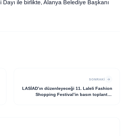
 Dayı ile birlikte, Alanya Belediye Başkanı
SONRAKI
LASİAD’ın düzenleyeceği 11. Laleli Fashion
Shopping Festival’in basın toplantısı
gerçekleşti
GÜNDEM
Ali Emre Açıkgöz Galimidi, Eski AB Bakanı ve
GÜNDEM