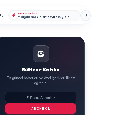
SON DAKIKA
Jİ
“Düğün Şarkıcısı” seyircisiyle buluşmak için gün sayıyor
Bültene Katılın
En güncel haberleri ve özel içerikleri ilk siz
öğrenin.
ABONE OL