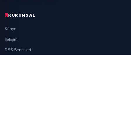
KURUMSAL
Künye
İletişim
RSS Servisleri
YASAL
Gizlilik Politikası
Kullanım Şartları
Çerez Politikası