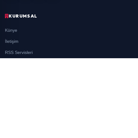
KURUMSAL
Künye
İletişim
RSS Servisleri
YASAL
Gizlilik Politikası
Kullanım Şartları
Çerez Politikası