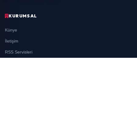
KURUMSAL
Künye
İletişim
RSS Servisleri
YASAL
Gizlilik Politikası
Kullanım Şartları
Çerez Politikası