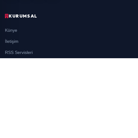
KURUMSAL
Künye
İletişim
RSS Servisleri
YASAL
Gizlilik Politikası
Kullanım Şartları
Çerez Politikası