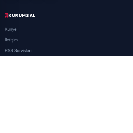
KURUMSAL
Künye
İletişim
RSS Servisleri
YASAL
Gizlilik Politikası
Kullanım Şartları
Çerez Politikası