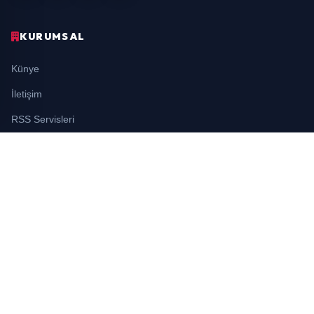
KURUMSAL
Künye
İletişim
RSS Servisleri
YASAL
Gizlilik Politikası
Kullanım Şartları
Çerez Politikası