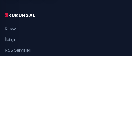
KURUMSAL
Künye
İletişim
RSS Servisleri
YASAL
Gizlilik Politikası
Kullanım Şartları
Çerez Politikası