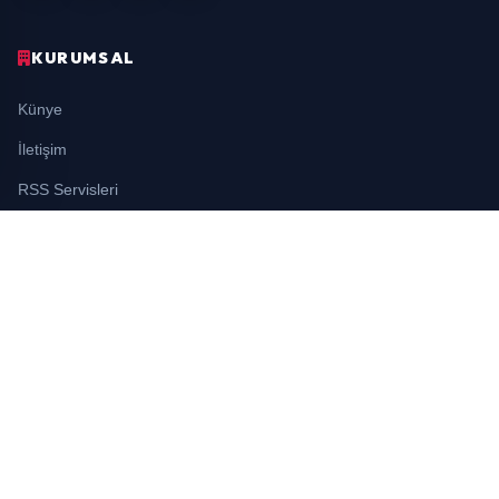
KURUMSAL
Künye
İletişim
RSS Servisleri
YASAL
Gizlilik Politikası
Kullanım Şartları
Çerez Politikası