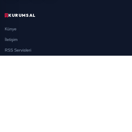
KURUMSAL
Künye
İletişim
RSS Servisleri
YASAL
Gizlilik Politikası
Kullanım Şartları
Çerez Politikası