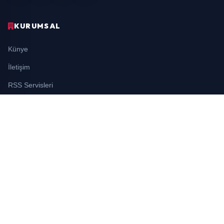
KURUMSAL
Künye
İletişim
RSS Servisleri
YASAL
Gizlilik Politikası
Kullanım Şartları
Çerez Politikası