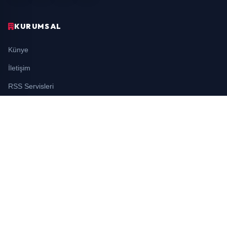
KURUMSAL
Künye
İletişim
RSS Servisleri
YASAL
Gizlilik Politikası
Kullanım Şartları
Çerez Politikası