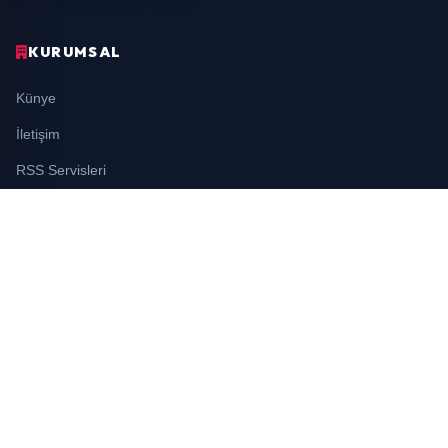
KURUMSAL
Künye
İletişim
RSS Servisleri
YASAL
Gizlilik Politikası
Kullanım Şartları
Çerez Politikası