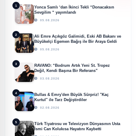
1
Yonca Samlı ‘dan İkinci Tekli “Donacaksın
Sevgilim “ yayımlandı
05.08.2026
2
Ali Emre Açıkgöz Galimidi, Eski AB Bakanı ve
Büyükelçi Egemen Bağış ile Bir Araya Geldi
05.08.2026
3
RAVANO: “Bodrum Artık Yeni St. Tropez
Değil, Kendi Başına Bir Referans”
03.08.2026
4
Bullas & Emry'den Büyük Sürpriz! "Kaç
Kurtul" ile Tarz Değiştirdiler
02.08.2026
5
Türk Tiyatrosu ve Televizyon Dünyasının Usta
İsmi Can Kolukısa Hayatını Kaybetti