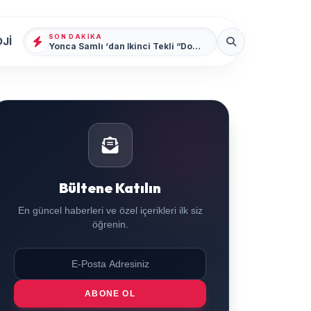
SON DAKIKA
Jİ
Yonca Samlı ‘dan İkinci Tekli “Donacaksın Sevgilim “ yayımlandı
Bültene Katılın
En güncel haberleri ve özel içerikleri ilk siz
öğrenin.
ABONE OL