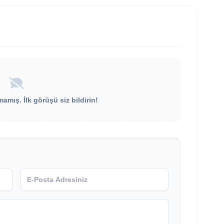
mış. İlk görüşü siz bildirin!