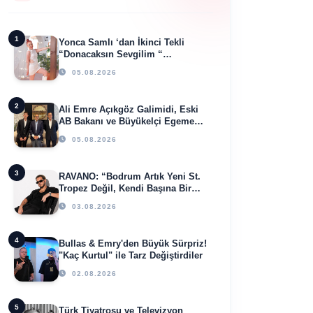
1
Yonca Samlı ‘dan İkinci Tekli
“Donacaksın Sevgilim “
yayımlandı
05.08.2026
2
Ali Emre Açıkgöz Galimidi, Eski
AB Bakanı ve Büyükelçi Egemen
Bağış ile Bir Araya Geldi
05.08.2026
3
RAVANO: “Bodrum Artık Yeni St.
Tropez Değil, Kendi Başına Bir
Referans”
03.08.2026
4
Bullas & Emry'den Büyük Sürpriz!
"Kaç Kurtul" ile Tarz Değiştirdiler
02.08.2026
5
Türk Tiyatrosu ve Televizyon