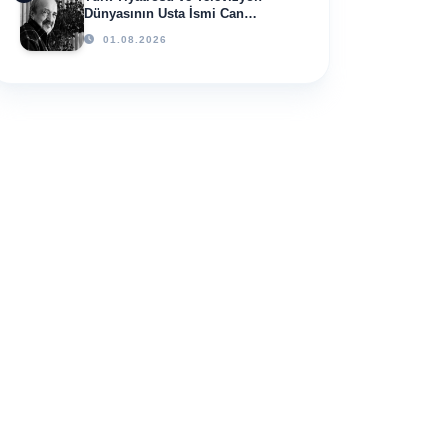
Dünyasının Usta İsmi Can
Kolukısa Hayatını Kaybetti
01.08.2026