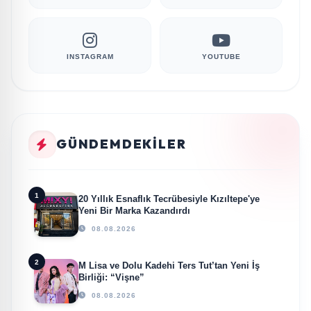
INSTAGRAM
YOUTUBE
GÜNDEMDEKILER
1
20 Yıllık Esnaflık Tecrübesiyle Kızıltepe'ye
Yeni Bir Marka Kazandırdı
08.08.2026
2
M Lisa ve Dolu Kadehi Ters Tut’tan Yeni İş
Birliği: “Vişne”
08.08.2026