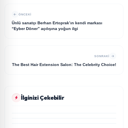
ÖNCEKI
Ünlü sanatçı Berhan Ertoprak’ın kendi markası
“Eyber Döner” açılışına yoğun ilgi
SONRAKI
The Best Hair Extension Salon: The Celebrity Choice!
KÜLTÜR SANAT
İlginizi Çekebilir
aktuel10.com: Gündemin Kalbinde Özgün
KÜLTÜR SANAT
Habercilik
Eğitimci yazar Salih Korkmaz’ın EĞİTİM kitabı hala
KÜLTÜR SANAT
büyük ilgi görmeye devam ediyor
İlkay Toktaş’tan Erhan Güleryüz ve Hüsnü
KÜLTÜR SANAT
Şenlendirici işbirliğiyle duygusal bir aşk
Kadın-Erkek ilişkilerine “Araf’tan mizahi bir bakış
manifestosu: “Deliler Gibi”
“ÖTANAZİ”