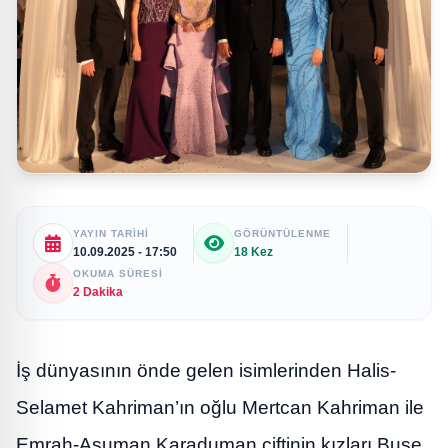
YAYIN TARIHI
GÖRÜNTÜLENME
10.09.2025 - 17:50
18 Kez
OKUMA SÜRESI
2 Dakika
İş dünyasının önde gelen isimlerinden Halis-
Selamet Kahriman’ın oğlu Mertcan Kahriman ile
Emrah-Asuman Karaduman çiftinin kızları Buse