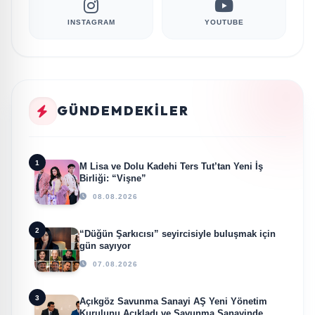
INSTAGRAM
YOUTUBE
GÜNDEMDEKILER
1
M Lisa ve Dolu Kadehi Ters Tut’tan Yeni İş
Birliği: “Vişne”
08.08.2026
2
“Düğün Şarkıcısı” seyircisiyle buluşmak için
gün sayıyor
07.08.2026
3
Açıkgöz Savunma Sanayi AŞ Yeni Yönetim
Kurulunu Açıkladı ve Savunma Sanayinde