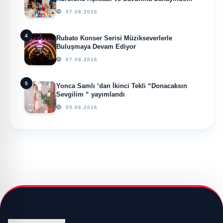
Küresel Vizyon Vurgusu
07.08.2026
4
Rubato Konser Serisi Müzikseverlerle
Buluşmaya Devam Ediyor
07.08.2026
5
Yonca Samlı ‘dan İkinci Tekli “Donacaksın
Sevgilim “ yayımlandı
05.08.2026