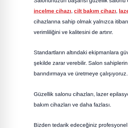
Salonunuzun başarısı güzellik salonu ci
incelme cihazı
,
cilt bakım cihazı
,
laz
cihazlarına sahip olmak yalnızca itiba
verimliliğini ve kalitesini de artırır.
Standartların altındaki ekipmanlara gü
şekilde zarar verebilir. Salon sahipler
barındırmaya ve üretmeye çalışıyoruz.
Güzellik salonu cihazları, lazer epilasyo
bakım cihazları ve daha fazlası.
Bizden tedarik edeceğiniz profesyone