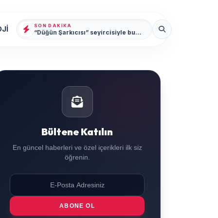
SON DAKIKA
Jİ
“Düğün Şarkıcısı” seyircisiyle buluşmak için gün sayıyor
Bültene Katılın
En güncel haberleri ve özel içerikleri ilk siz
öğrenin.
ABONE OL