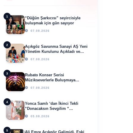
1
“Düğün Şarkıcısı” seyircisiyle
buluşmak için gün sayıyor
07.08.2026
2
Açıkgöz Savunma Sanayi AŞ Yeni
Yönetim Kurulunu Açıkladı ve
Savunma Sanayinde Küresel
07.08.2026
Vizyon Vurgusu
3
Rubato Konser Serisi
Müzikseverlerle Buluşmaya
Devam Ediyor
07.08.2026
4
Yonca Samlı ‘dan İkinci Tekli
“Donacaksın Sevgilim “
yayımlandı
05.08.2026
5
Ali Emre Açıkgöz Galimidi, Eski