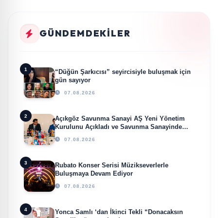
GÜNDEMDEKILER
1
“Düğün Şarkıcısı” seyircisiyle buluşmak için
gün sayıyor
07.08.2026
2
Açıkgöz Savunma Sanayi AŞ Yeni Yönetim
Kurulunu Açıkladı ve Savunma Sanayinde
Küresel Vizyon Vurgusu
07.08.2026
3
Rubato Konser Serisi Müzikseverlerle
Buluşmaya Devam Ediyor
07.08.2026
4
Yonca Samlı ‘dan İkinci Tekli “Donacaksın