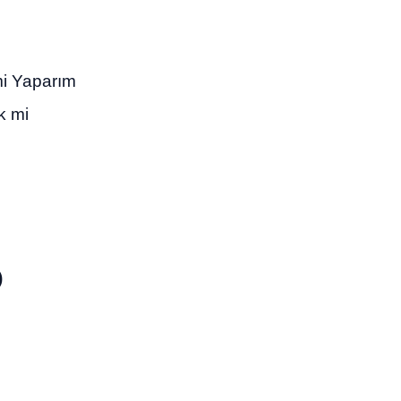
mi Yaparım
k mi
)