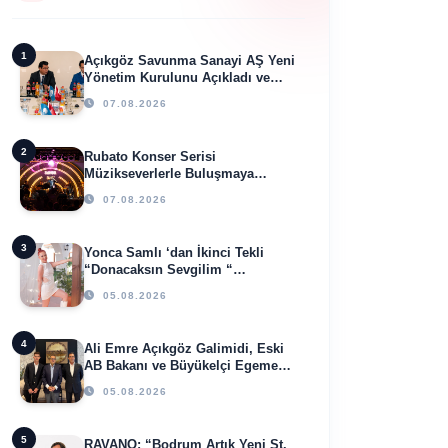
1
Açıkgöz Savunma Sanayi AŞ Yeni
Yönetim Kurulunu Açıkladı ve
Savunma Sanayinde Küresel
07.08.2026
Vizyon Vurgusu
2
Rubato Konser Serisi
Müzikseverlerle Buluşmaya
Devam Ediyor
07.08.2026
3
Yonca Samlı ‘dan İkinci Tekli
“Donacaksın Sevgilim “
yayımlandı
05.08.2026
4
Ali Emre Açıkgöz Galimidi, Eski
AB Bakanı ve Büyükelçi Egemen
Bağış ile Bir Araya Geldi
05.08.2026
5
RAVANO: “Bodrum Artık Yeni St.