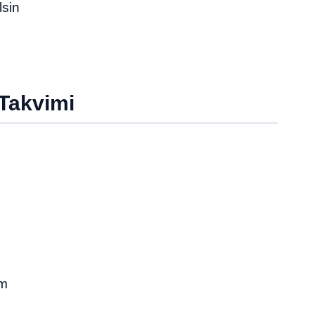
lsin
Takvimi
im