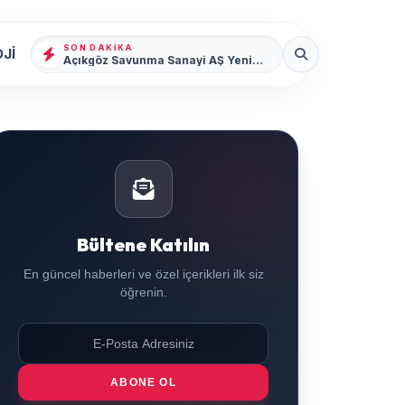
SON DAKIKA
Jİ
Açıkgöz Savunma Sanayi AŞ Yeni Yönetim Kurulunu Açıkladı ve Savunma Sanayinde Küresel Vizyon Vurgusu
Bültene Katılın
En güncel haberleri ve özel içerikleri ilk siz
öğrenin.
ABONE OL