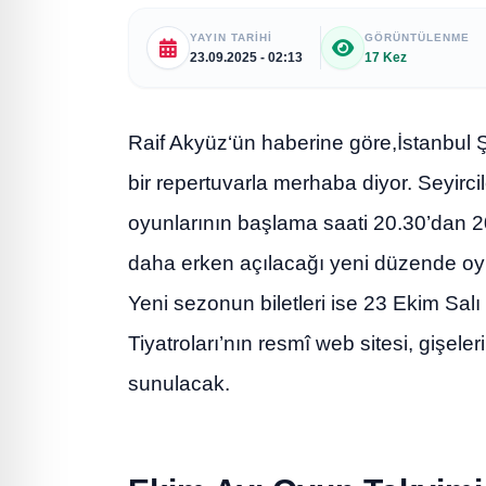
YAYIN TARIHI
GÖRÜNTÜLENME
23.09.2025 - 02:13
17 Kez
Raif Akyüz‘ün haberine göre,İstanbul 
bir repertuvarla merhaba diyor. Seyir
oyunlarının başlama saati 20.30’dan 20.
daha erken açılacağı yeni düzende oy
Yeni sezonun biletleri ise 23 Ekim Salı 
Tiyatroları’nın resmî web sitesi, gişeler
sunulacak.