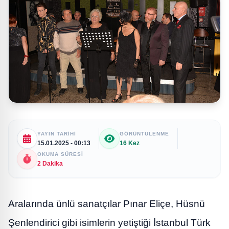
YAYIN TARIHI
GÖRÜNTÜLENME
15.01.2025 - 00:13
16 Kez
OKUMA SÜRESI
2 Dakika
Aralarında ünlü sanatçılar Pınar Eliçe, Hüsnü
Şenlendirici gibi isimlerin yetiştiği İstanbul Türk