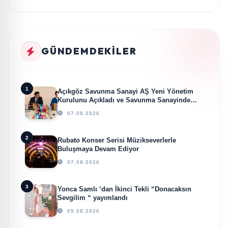
GÜNDEMDEKILER
1
Açıkgöz Savunma Sanayi AŞ Yeni Yönetim
Kurulunu Açıkladı ve Savunma Sanayinde
Küresel Vizyon Vurgusu
07.08.2026
2
Rubato Konser Serisi Müzikseverlerle
Buluşmaya Devam Ediyor
07.08.2026
3
Yonca Samlı ‘dan İkinci Tekli “Donacaksın
Sevgilim “ yayımlandı
05.08.2026