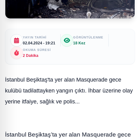
YAYIN TARIHI
GÖRÜNTÜLENME
02.04.2024 - 19:21
18 Kez
OKUMA SÜRESI
2 Dakika
İstanbul Beşiktaş'ta yer alan Masquerade gece
kulübü tadilattayken yangın çıktı. İhbar üzerine olay
yerine itfaiye, sağlık ve polis...
İstanbul Beşiktaş’ta yer alan Masquerade gece