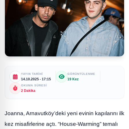
YAYIN TARIHI
GÖRÜNTÜLENME
14.10.2025 - 17:15
19 Kez
OKUMA SÜRESI
2 Dakika
Joanna, Arnavutköy’deki yeni evinin kapılarını ilk
kez misafirlerine açtı. “House-Warming” temalı