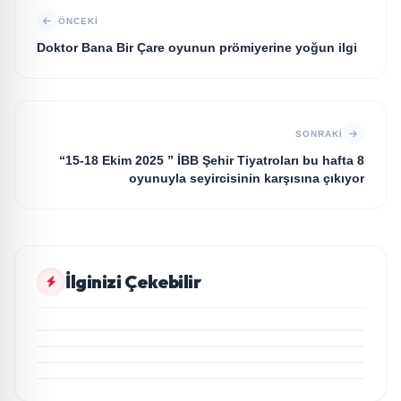
ÖNCEKI
Doktor Bana Bir Çare oyunun prömiyerine yoğun ilgi
SONRAKI
“15-18 Ekim 2025 ” İBB Şehir Tiyatroları bu hafta 8
oyunuyla seyircisinin karşısına çıkıyor
MAGAZİN
İlginizi Çekebilir
Svadba Zincirleri Sahibi Semih Hot Yaş Gününü
MAGAZİN
Sanat ve Cemiyet Dünyasının Ünlü İsimleriyle
M Lisa ve Dolu Kadehi Ters Tut’tan Yeni İş Birliği:
MAGAZİN
Kutladı!
“Vişne”
“Düğün Şarkıcısı” seyircisiyle buluşmak için gün
MAGAZİN
sayıyor
Rubato Konser Serisi Müzikseverlerle Buluşmaya
Devam Ediyor