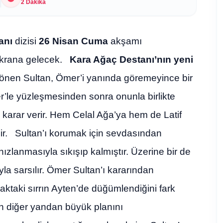
2 Dakika
anı
dizisi
26 Nisan Cuma
akşamı
krana gelecek.
Kara Ağaç Destanı’nın yeni
nen Sultan, Ömer’i yanında göremeyince bir
mer’le yüzleşmesinden sonra onunla birlikte
karar verir. Hem Celal Ağa’ya hem de Latif
şir. Sultan’ı korumak için sevdasından
ızlanmasıyla sıkışıp kalmıştır. Üzerine bir de
yla sarsılır. Ömer Sultan’ı kararından
ktaki sırrın Ayten’de düğümlendiğini fark
en diğer yandan büyük planını