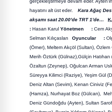
gerçekleştirmeye devam eder. Ayten’in 
hayatını alt üst eder.
Kara Ağaç Des
akşamı saat 20.00’de TRT 1’de…
K
:
Hasan Karul
Yönetmen :
Cem Ak
Selman Kılıçaslan
Oyuncular :
Olg
(Ömer), Meltem Akçöl (Sultan), Özlem 
Merih Öztürk (Gülnaz),Gülçin Hatıhan (
Özaltun (Zeynep), Oğulcan Arman Uslu
Süreyya Kilimci (Raziye), Yeşim Gül 
Deniz Altan (Sevim), Kenan Ciniviz (Fe
(Hamza), Nurhayat Boz (Gülcan), Mehm
Deniz Gündoğdu (Ayten), Sultan Saroha