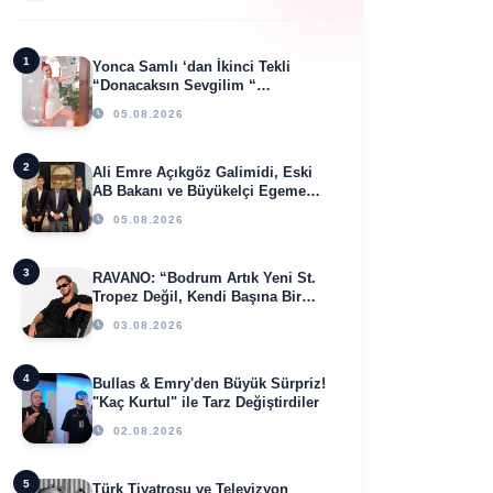
1
Yonca Samlı ‘dan İkinci Tekli
“Donacaksın Sevgilim “
yayımlandı
05.08.2026
2
Ali Emre Açıkgöz Galimidi, Eski
AB Bakanı ve Büyükelçi Egemen
Bağış ile Bir Araya Geldi
05.08.2026
3
RAVANO: “Bodrum Artık Yeni St.
Tropez Değil, Kendi Başına Bir
Referans”
03.08.2026
4
Bullas & Emry'den Büyük Sürpriz!
"Kaç Kurtul" ile Tarz Değiştirdiler
02.08.2026
5
Türk Tiyatrosu ve Televizyon