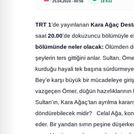
25.04.2024 - 00:56
18 Kez
TRT 1
’de yayınlanan
Kara Ağaç Dest
saat
20.00
’de dokuzuncu bölümüyle e
bölümünde neler olacak:
Ölümden dö
şeylerin ters gittiğini anlar. Sultan, Ö
kurduğu hayali tek başına sürdürmeye 
Bey’e karşı büyük bir mücadeleye giri
vazgeçen Ömer, düğün hazırlıklarının h
Sultan’ın, Kara Ağaç’tan ayrılma kararı
döndürebilecek midir? Celal Ağa, kona
eder. Bir yandan sırrın peşine düşerk