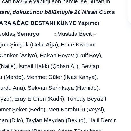
can havliyle yaptığı son hamle ise Sultan’ın
tanı, dokuzuncu bölümüyle 26 Nisan Cuma
ARA AĞAÇ DESTANI KÜNYE
Yapımcı
yoldaş
Senaryo :
Mustafa Becit –
un Şimşek (Celal Ağa), Emre Kıvılcım
Conker (Asiye), Hakan Boyav (Latif Bey),
Naile), İsmail Hakkı (Çoban Ali), Sevtap
 (Merdo), Mehmet Güler (İlyas Kahya),
(Durdu Ana), Sekvan Serinkaya (Hamido),
yzo), Eray Ertüren (Kadri), Tuncay Beyazıt
et Şeker (Bedo), Mert Karabulut (Veysi),
n (Dilo), Taylan Meydan (Bekiro), Halil Demir