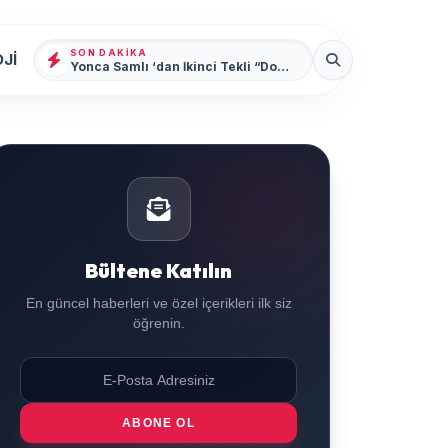
SON DAKIKA
Jİ
Yonca Samlı ‘dan İkinci Tekli “Donacaksın Sevgilim “ yayımlandı
Bültene Katılın
En güncel haberleri ve özel içerikleri ilk siz
öğrenin.
ABONE OL