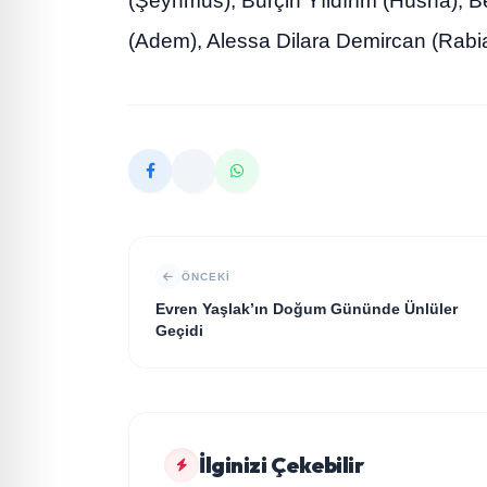
(Şeyhmus), Burçin Yıldırım (Hüsna), 
(Adem), Alessa Dilara Demircan (Rabi
ÖNCEKI
Evren Yaşlak’ın Doğum Gününde Ünlüler
Geçidi
KÜLTÜR SANAT
İlginizi Çekebilir
aktuel10.com: Gündemin Kalbinde Özgün
KÜLTÜR SANAT