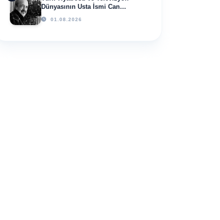
Dünyasının Usta İsmi Can
Kolukısa Hayatını Kaybetti
01.08.2026