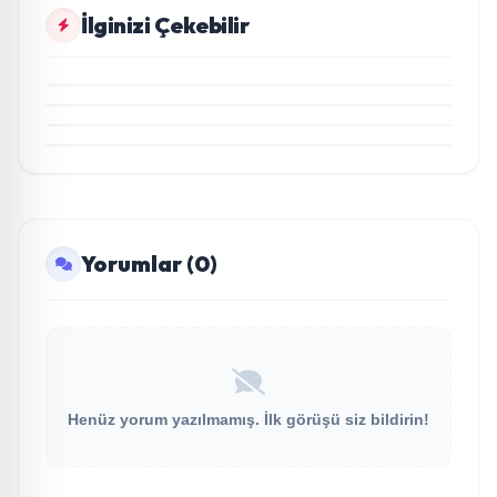
KÜLTÜR VE SANAT
İlginizi Çekebilir
Edebiyat Dünyasında Bir Genç Deha Doğuyor:
KÜLTÜR VE SANAT
Dilruba Engin ve Zift Karası Evreni ‘AVENOİR’
Başarılı yazarlardan Azime Savaş’tan başucu
KÜLTÜR VE SANAT
kitabı “Emanet” raflardaki yerini aldı
“Taklitle Hasta Bakılır” oyunu engelleri sanatla
aştı
KÜLTÜR VE SANAT
Dürdane 1901’de Unutulmaz Açılış
Yorumlar (0)
Henüz yorum yazılmamış. İlk görüşü siz bildirin!