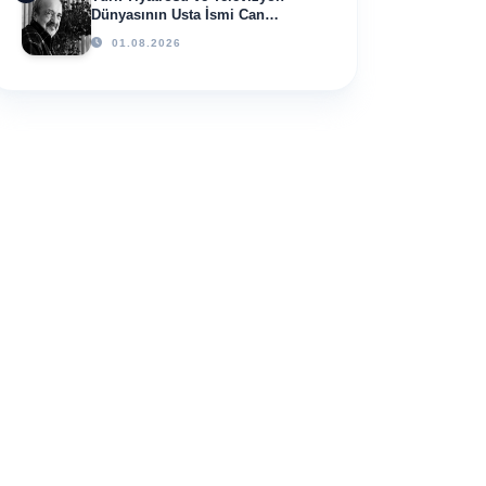
Dünyasının Usta İsmi Can
Kolukısa Hayatını Kaybetti
01.08.2026