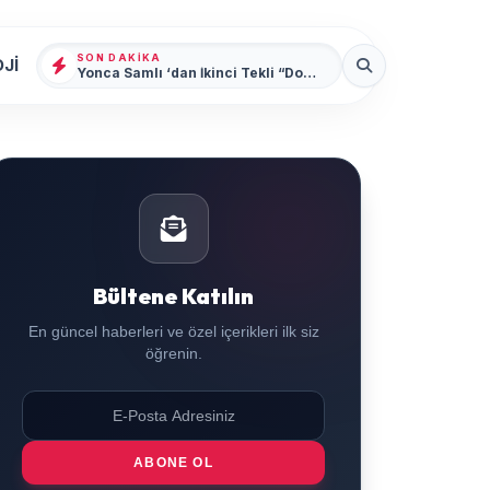
SON DAKIKA
Jİ
Yonca Samlı ‘dan İkinci Tekli “Donacaksın Sevgilim “ yayımlandı
Bültene Katılın
En güncel haberleri ve özel içerikleri ilk siz
öğrenin.
ABONE OL