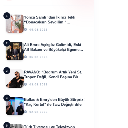
1
Yonca Samlı ‘dan İkinci Tekli
“Donacaksın Sevgilim “
yayımlandı
05.08.2026
2
Ali Emre Açıkgöz Galimidi, Eski
AB Bakanı ve Büyükelçi Egemen
Bağış ile Bir Araya Geldi
05.08.2026
3
RAVANO: “Bodrum Artık Yeni St.
Tropez Değil, Kendi Başına Bir
Referans”
03.08.2026
4
Bullas & Emry'den Büyük Sürpriz!
"Kaç Kurtul" ile Tarz Değiştirdiler
02.08.2026
5
Türk Tiyatrosu ve Televizyon