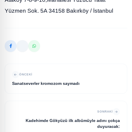
Yüzmen Sok. 5A 34158 Bakırköy / İstanbul
ÖNCEKI
Sanatseverler kromozom saymadı
SONRAKI
Kadehimde Gökyüzü ilk albümüyle adını çokça
duyuracak: