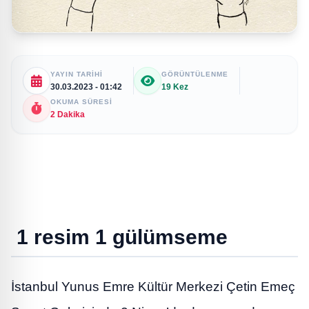
YAYIN TARIHI
GÖRÜNTÜLENME
30.03.2023 - 01:42
19 Kez
OKUMA SÜRESI
2 Dakika
1 resim 1 gülümseme
İstanbul Yunus Emre Kültür Merkezi Çetin Emeç