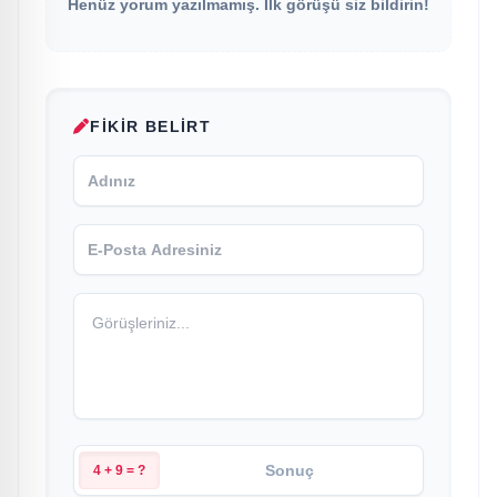
Henüz yorum yazılmamış. İlk görüşü siz bildirin!
FIKIR BELIRT
4 + 9 = ?