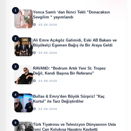
1
Yonca Samlı ‘dan İkinci Tekli “Donacaksın
Sevgilim “ yayımlandı
05.08.2026
2
Ali Emre Açıkgöz Galimidi, Eski AB Bakanı ve
Büyükelçi Egemen Bağış ile Bir Araya Geldi
05.08.2026
3
RAVANO: “Bodrum Artık Yeni St. Tropez
Değil, Kendi Başına Bir Referans”
03.08.2026
4
Bullas & Emry'den Büyük Sürpriz! "Kaç
Kurtul" ile Tarz Değiştirdiler
02.08.2026
5
Türk Tiyatrosu ve Televizyon Dünyasının Usta
İsmi Can Kolukısa Hayatını Kaybetti