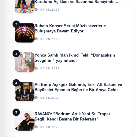
Kurulunu Açıkladı ve Savunma Sanayinde
Küresel Vizyon Vurgusu
07.08.2026
2
Rubato Konser Serisi Müzikseverlerle
Buluşmaya Devam Ediyor
07.08.2026
3
Yonca Samlı ‘dan İkinci Tekli “Donacaksın
Sevgilim “ yayımlandı
05.08.2026
4
Ali Emre Açıkgöz Galimidi, Eski AB Bakanı ve
Büyükelçi Egemen Bağış ile Bir Araya Geldi
05.08.2026
5
RAVANO: “Bodrum Artık Yeni St. Tropez
Değil, Kendi Başına Bir Referans”
03.08.2026