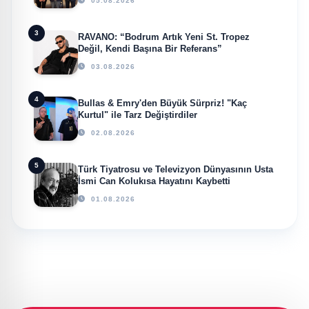
05.08.2026
3
RAVANO: “Bodrum Artık Yeni St. Tropez
Değil, Kendi Başına Bir Referans”
03.08.2026
4
Bullas & Emry'den Büyük Sürpriz! "Kaç
Kurtul" ile Tarz Değiştirdiler
02.08.2026
5
Türk Tiyatrosu ve Televizyon Dünyasının Usta
İsmi Can Kolukısa Hayatını Kaybetti
01.08.2026