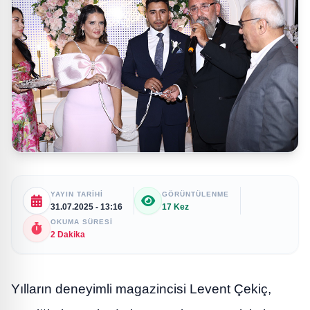
YAYIN TARIHI
GÖRÜNTÜLENME
31.07.2025 - 13:16
17 Kez
OKUMA SÜRESI
2 Dakika
Yılların deneyimli magazincisi Levent Çekiç,