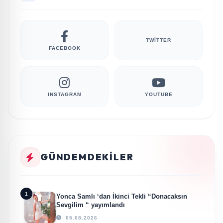
TWITTER
FACEBOOK
INSTAGRAM
YOUTUBE
GÜNDEMDEKILER
1
Yonca Samlı ‘dan İkinci Tekli “Donacaksın
Sevgilim “ yayımlandı
05.08.2026