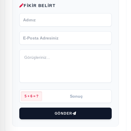
FIKIR BELIRT
5 + 6 = ?
GÖNDER