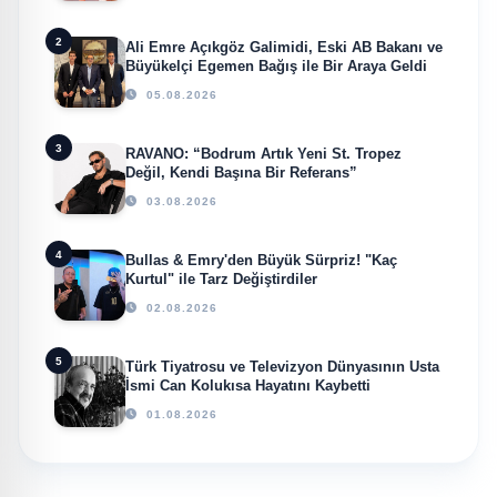
2
Ali Emre Açıkgöz Galimidi, Eski AB Bakanı ve
Büyükelçi Egemen Bağış ile Bir Araya Geldi
05.08.2026
3
RAVANO: “Bodrum Artık Yeni St. Tropez
Değil, Kendi Başına Bir Referans”
03.08.2026
4
Bullas & Emry'den Büyük Sürpriz! "Kaç
Kurtul" ile Tarz Değiştirdiler
02.08.2026
5
Türk Tiyatrosu ve Televizyon Dünyasının Usta
İsmi Can Kolukısa Hayatını Kaybetti
01.08.2026