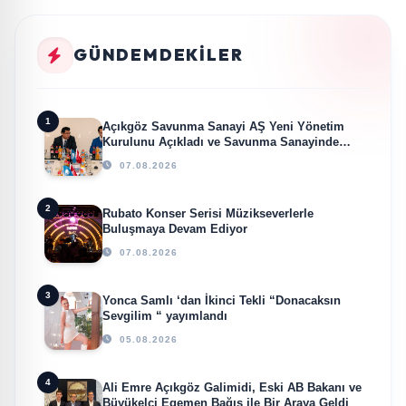
GÜNDEMDEKILER
1
Açıkgöz Savunma Sanayi AŞ Yeni Yönetim
Kurulunu Açıkladı ve Savunma Sanayinde
Küresel Vizyon Vurgusu
07.08.2026
2
Rubato Konser Serisi Müzikseverlerle
Buluşmaya Devam Ediyor
07.08.2026
3
Yonca Samlı ‘dan İkinci Tekli “Donacaksın
Sevgilim “ yayımlandı
05.08.2026
4
Ali Emre Açıkgöz Galimidi, Eski AB Bakanı ve
Büyükelçi Egemen Bağış ile Bir Araya Geldi