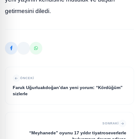
getirmesini diledi.
ÖNCEKI
Faruk Uğurluakdoğan’dan yeni yorum: “Kördüğüm”
sizlerle
SONRAKI
“Meyhanede” oyunu 17 yıldır tiyatroseverlerle
buluşmaya devam ediyor.