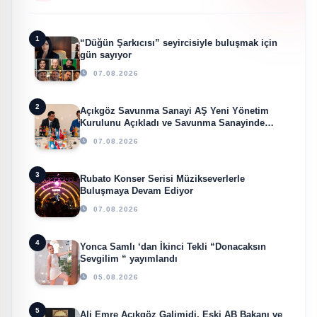
1
“Düğün Şarkıcısı” seyircisiyle buluşmak için
gün sayıyor
07.08.2026
2
Açıkgöz Savunma Sanayi AŞ Yeni Yönetim
Kurulunu Açıkladı ve Savunma Sanayinde
Küresel Vizyon Vurgusu
07.08.2026
3
Rubato Konser Serisi Müzikseverlerle
Buluşmaya Devam Ediyor
07.08.2026
4
Yonca Samlı ‘dan İkinci Tekli “Donacaksın
Sevgilim “ yayımlandı
05.08.2026
5
Ali Emre Açıkgöz Galimidi, Eski AB Bakanı ve