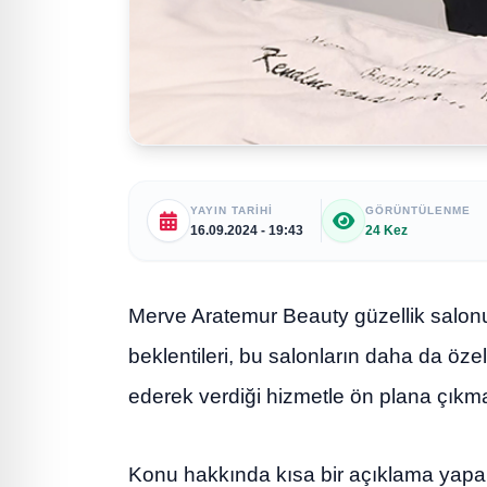
YAYIN TARIHI
GÖRÜNTÜLENME
16.09.2024 - 19:43
24 Kez
Merve Aratemur Beauty güzellik salonu m
beklentileri, bu salonların daha da öze
ederek verdiği hizmetle ön plana çıkma
Konu hakkında kısa bir açıklama yapa