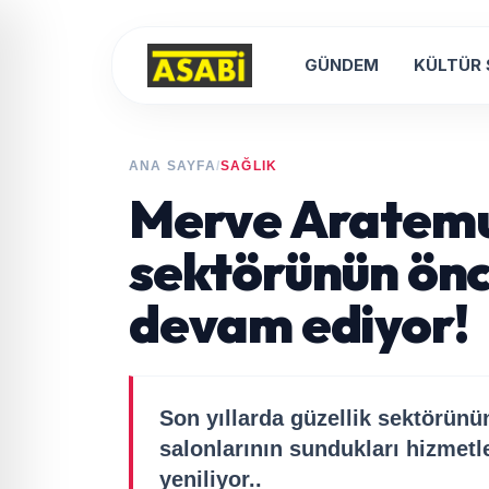
GÜNDEM
KÜLTÜR
ANA SAYFA
/
SAĞLIK
Merve Aratemu
sektörünün ön
devam ediyor!
Son yıllarda güzellik sektörünün
salonlarının sundukları hizmetle
yeniliyor..