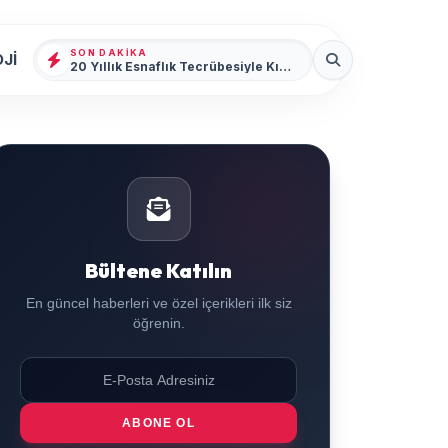
SON DAKIKA
Jİ
20 Yıllık Esnaflık Tecrübesiyle Kızıltepe'ye Yeni Bir Marka Kazandırdı
Bültene Katılın
En güncel haberleri ve özel içerikleri ilk siz
öğrenin.
ABONE OL