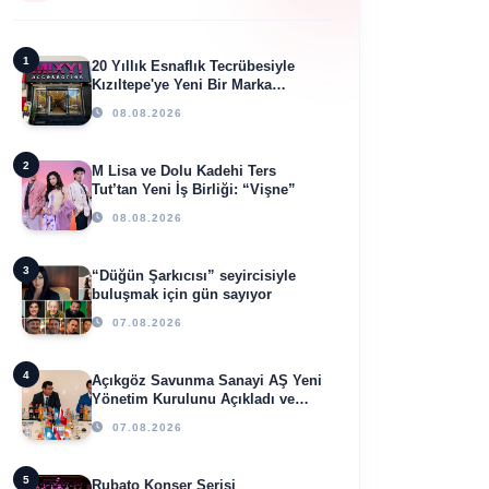
1
20 Yıllık Esnaflık Tecrübesiyle
Kızıltepe'ye Yeni Bir Marka
Kazandırdı
08.08.2026
2
M Lisa ve Dolu Kadehi Ters
Tut’tan Yeni İş Birliği: “Vişne”
08.08.2026
3
“Düğün Şarkıcısı” seyircisiyle
buluşmak için gün sayıyor
07.08.2026
4
Açıkgöz Savunma Sanayi AŞ Yeni
Yönetim Kurulunu Açıkladı ve
Savunma Sanayinde Küresel
07.08.2026
Vizyon Vurgusu
5
Rubato Konser Serisi